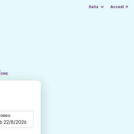
Italia
Accedi →
A
IONE
TORNO