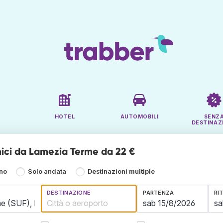
HOTEL
AUTOMOBILI
SENZ
DESTINAZ
ici da Lamezia Terme da 22 €
rno
Solo andata
Destinazioni multiple
DESTINAZIONE
PARTENZA
RI