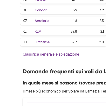
DE
Condor
3.9
3.2
XZ
Aeroitalia
1.6
2.5
KL
KLM
39.8
2.1
LH
Lufthansa
57.7
2.0
Classifica generale e spiegazione
Domande frequenti sui voli da
In quale mese si possono trovare prez
Il mese più economico per volare da Lamezia Te