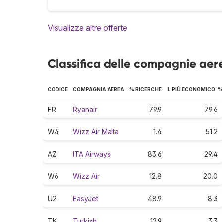
Visualizza altre offerte
Classifica delle compagnie ae
CODICE
COMPAGNIA AEREA
% RICERCHE
IL PIÙ ECONOMICO: 
FR
Ryanair
79.9
79.6
W4
Wizz Air Malta
1.4
51.2
AZ
ITA Airways
83.6
29.4
W6
Wizz Air
12.8
20.0
U2
EasyJet
48.9
8.3
TK
Turkish
12.9
3.3