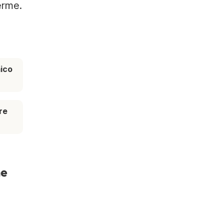
erme.
ico
re
me