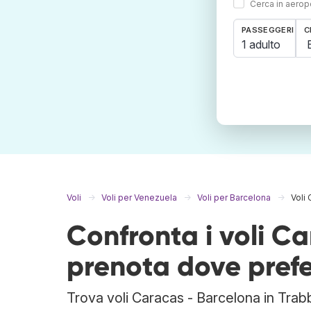
Cerca in aeropo
PASSEGGERI
C
1 adulto
Voli
Voli per Venezuela
Voli per Barcelona
Voli
Confronta i voli C
prenota dove prefe
Trova voli Caracas - Barcelona in Trabb