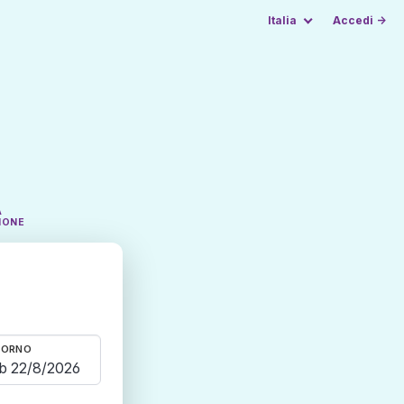
Italia
Accedi →
A
IONE
TORNO