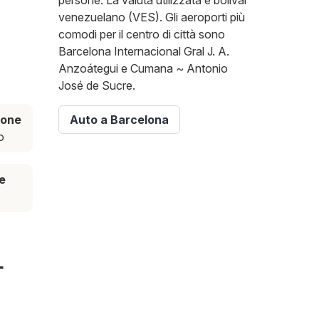
persone. La valuta utilizzata è bolívar
venezuelano (VES). Gli aeroporti più
comodi per il centro di città sono
Barcelona Internacional Gral J. A.
Anzoátegui e Cumana ~ Antonio
José de Sucre.
ione
Auto a Barcelona
o
e
-