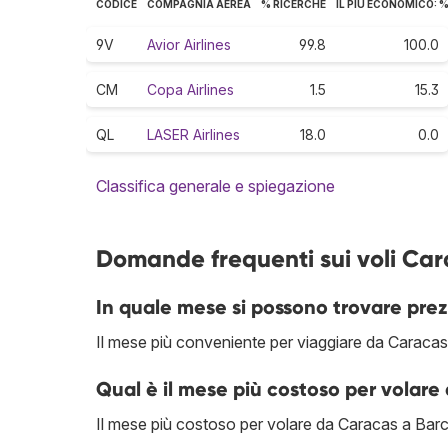
CODICE
COMPAGNIA AEREA
% RICERCHE
IL PIÙ ECONOMICO: 
9V
Avior Airlines
99.8
100.0
CM
Copa Airlines
1.5
15.3
QL
LASER Airlines
18.0
0.0
Classifica generale e spiegazione
Domande frequenti sui voli Car
In quale mese si possono trovare prez
Il mese più conveniente per viaggiare da Caraca
Qual è il mese più costoso per volar
Il mese più costoso per volare da Caracas a Barc