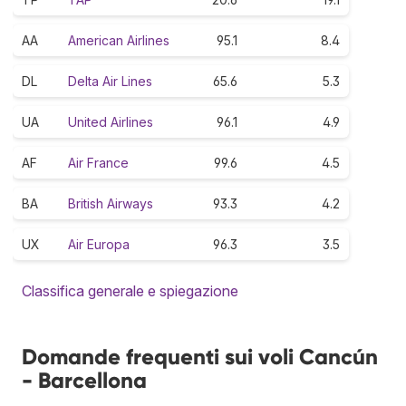
AA
American Airlines
95.1
8.4
DL
Delta Air Lines
65.6
5.3
UA
United Airlines
96.1
4.9
AF
Air France
99.6
4.5
BA
British Airways
93.3
4.2
UX
Air Europa
96.3
3.5
Classifica generale e spiegazione
Domande frequenti sui voli Cancún
- Barcellona