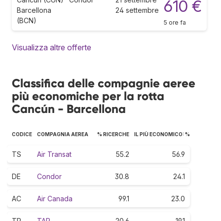
610 €
Barcellona
24 settembre
(BCN)
5 ore fa
Visualizza altre offerte
Classifica delle compagnie aeree
più economiche per la rotta
Cancún - Barcellona
CODICE
COMPAGNIA AEREA
% RICERCHE
IL PIÙ ECONOMICO: %
TS
Air Transat
55.2
56.9
DE
Condor
30.8
24.1
AC
Air Canada
99.1
23.0
TP
TAP
20.6
19.1