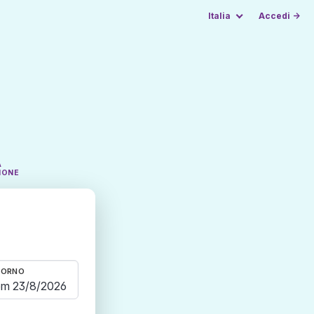
Italia
Accedi →
A
IONE
TORNO