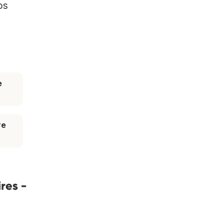
os
e
re
res -