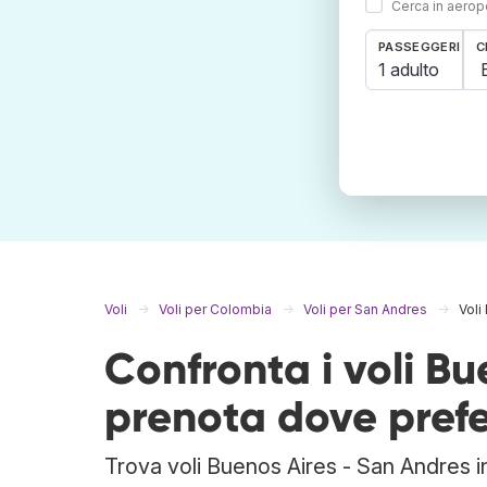
Cerca in aeropo
PASSEGGERI
C
1 adulto
Voli
Voli per Colombia
Voli per San Andres
Voli
Confronta i voli B
prenota dove prefe
Trova voli Buenos Aires - San Andres i