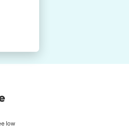
e
ee low