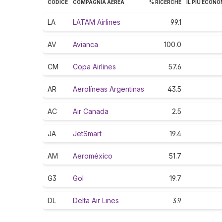
CODICE
COMPAGNIA AEREA
% RICERCHE
IL PIÙ ECONO
LA
LATAM Airlines
99.1
AV
Avianca
100.0
CM
Copa Airlines
57.6
AR
Aerolíneas Argentinas
43.5
AC
Air Canada
2.5
JA
JetSmart
19.4
AM
Aeroméxico
51.7
G3
Gol
19.7
DL
Delta Air Lines
3.9