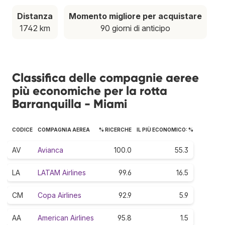
Distanza
Momento migliore per acquistare
1742 km
90 giorni di anticipo
Classifica delle compagnie aeree
più economiche per la rotta
Barranquilla - Miami
CODICE
COMPAGNIA AEREA
% RICERCHE
IL PIÙ ECONOMICO: %
AV
Avianca
100.0
55.3
LA
LATAM Airlines
99.6
16.5
CM
Copa Airlines
92.9
5.9
AA
American Airlines
95.8
1.5