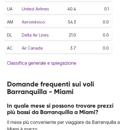
UA
United Airlines
40.4
0.1
AM
Aeroméxico
54.3
0.0
DL
Delta Air Lines
21.0
0.0
AC
Air Canada
3.7
0.0
Classifica generale e spiegazione
Domande frequenti sui voli
Barranquilla - Miami
In quale mese si possono trovare prezzi
più bassi da Barranquilla a Miami?
Il mese più conveniente per viaggiare da Barranquilla a
Miami è marzo.