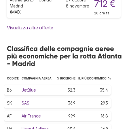
712 €
Madrid
8 novembre
(MAD)
20 ore fa
Visualizza altre offerte
Classifica delle compagnie aeree
più economiche per la rotta Atlanta
- Madrid
CODICE
COMPAGNIA AEREA
% RICERCHE
IL PIÙ ECONOMICO: %
B6
JetBlue
52.3
35.4
SK
SAS
36.9
29.5
AF
Air France
99.9
16.8
UA
United Airlines
93.4
14.9