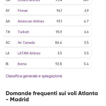
AY
Finnair
96.1
6.9
AA
American Airlines
93.1
6.7
TK
Turkish
95.9
6.6
AC
Air Canada
86.4
5.5
LA
LATAM Airlines
3.5
5.5
IB
Iberia
92.8
5.4
Classifica generale e spiegazione
Domande frequenti sui voli Atlanta
- Madrid