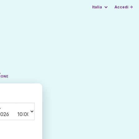
Italia
Accedi →
A
IONE
A