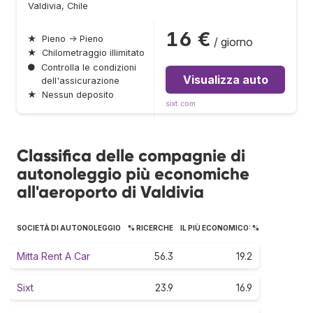
Valdivia, Chile
16 €
★
Pieno → Pieno
/ giorno
★
Chilometraggio illimitato
●
Controlla le condizioni
Visualizza auto
dell'assicurazione
★
Nessun deposito
sixt.com
Classifica delle compagnie di
autonoleggio più economiche
all'aeroporto di Valdivia
SOCIETÀ DI AUTONOLEGGIO
% RICERCHE
IL PIÙ ECONOMICO: %
Mitta Rent A Car
56.3
19.2
Sixt
23.9
16.9