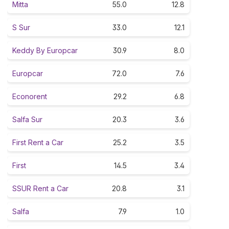
Mitta
55.0
12.8
S Sur
33.0
12.1
Keddy By Europcar
30.9
8.0
Europcar
72.0
7.6
Econorent
29.2
6.8
Salfa Sur
20.3
3.6
First Rent a Car
25.2
3.5
First
14.5
3.4
SSUR Rent a Car
20.8
3.1
Salfa
7.9
1.0