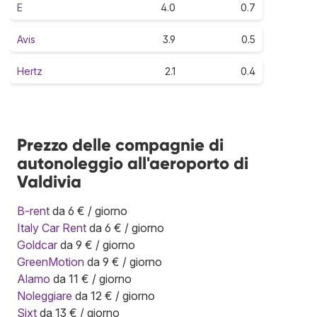
E
4.0
0.7
Avis
3.9
0.5
Hertz
2.1
0.4
Prezzo delle compagnie di
autonoleggio all'aeroporto di
Valdivia
B-rent
da 6 € / giorno
Italy Car Rent
da 6 € / giorno
Goldcar
da 9 € / giorno
GreenMotion
da 9 € / giorno
Alamo
da 11 € / giorno
Noleggiare
da 12 € / giorno
Sixt
da 13 € / giorno