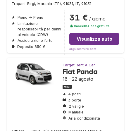
Trapani-Birgi, Marsala (TP), 91031, IT, 91031
31 €
★
Pieno → Pieno
/ giorno
★
Limitazione
Cancellazione gratuita
responsabilità per danni
al veicolo (CDW)
Visualizza auto
★
Assicurazione furto
●
Deposito 850 €
arguscarhire.com
Target Rent A Car
Fiat Panda
18 - 22 agosto
MINI
4 posti
3 porte
2 valigie
Manuale
Aria condizionata