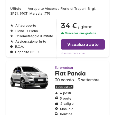
Ufficio
Aeroporto Vincenzo Florio di Trapani-Birgi,
SP21, 91031 Marsala (TP)
34 €
★
All'aeroporto
/ giorno
★
Pieno → Pieno
Cancellazione gratuita
★
Chilometraggio illimitato
★
Assicurazione furto
Visualizza auto
●
R.C.A.
●
Deposito 850 €
discovercars.com
Eurorentcar
Fiat Panda
30 agosto - 3 settembre
ECONOMICA
4 posti
5 porte
2 valigie
Manuale
Benzina