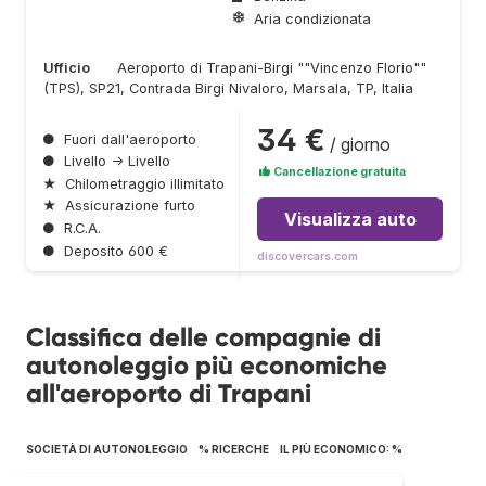
Aria condizionata
Ufficio
Aeroporto di Trapani-Birgi ""Vincenzo Florio""
(TPS), SP21, Contrada Birgi Nivaloro, Marsala, TP, Italia
34 €
●
Fuori dall'aeroporto
/ giorno
●
Livello → Livello
Cancellazione gratuita
★
Chilometraggio illimitato
★
Assicurazione furto
Visualizza auto
●
R.C.A.
●
Deposito 600 €
discovercars.com
Classifica delle compagnie di
autonoleggio più economiche
all'aeroporto di Trapani
SOCIETÀ DI AUTONOLEGGIO
% RICERCHE
IL PIÙ ECONOMICO: %