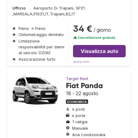
Ufficio
Aeroporto Di Trapani, SP21
,MARSALA,91031,IT,Trapani,82,IT
34 €
★
Pieno → Pieno
/ giorno
★
Chilometraggio illimitato
Cancellazione gratuita
★
Limitazione
responsabilità per danni
Visualizza auto
al veicolo (CDW)
★
Assicurazione furto
qeeq.com
Target Rent
Fiat Panda
18 - 22 agosto
ECONOMICA
4 posti
4 porte
1 valigia
Manuale
Aria condizionata