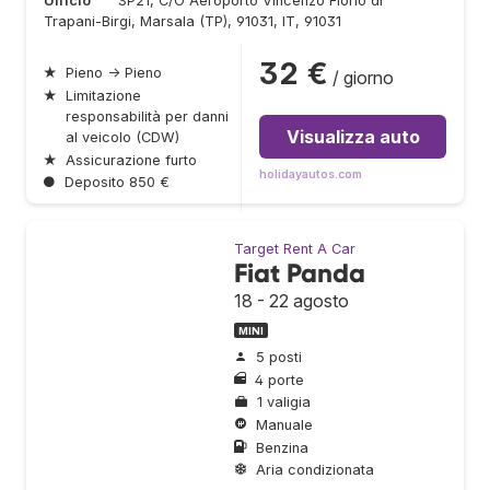
Ufficio
SP21, C/O Aeroporto Vincenzo Florio di
Trapani-Birgi, Marsala (TP), 91031, IT, 91031
32 €
★
Pieno → Pieno
/ giorno
★
Limitazione
responsabilità per danni
Visualizza auto
al veicolo (CDW)
★
Assicurazione furto
holidayautos.com
●
Deposito 850 €
Target Rent A Car
Fiat Panda
18 - 22 agosto
MINI
5 posti
4 porte
1 valigia
Manuale
Benzina
Aria condizionata