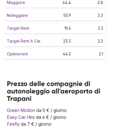
Maggiore
64.4
2.8
Noleggiare
55.9
2.3
Target Rent
19.6
2.3
Target Rent A Car
23.3
2.2
Optimorent
44.2
2.1
Prezzo delle compagnie di
autonoleggio all'aeroporto di
Trapani
Green Motion
da 5 € / giorno
Easy Car Hire
da 6 € / giorno
Firefly
da 7 € / giorno