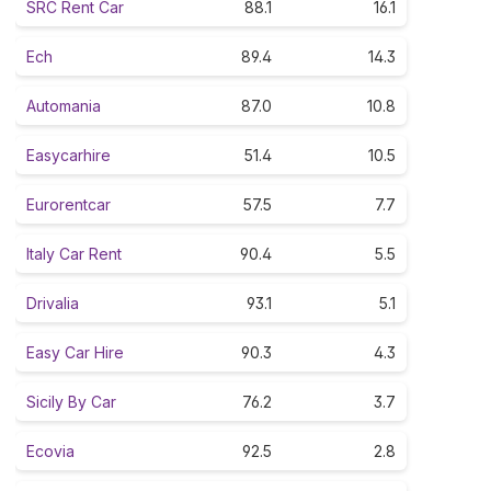
SRC Rent Car
88.1
16.1
Ech
89.4
14.3
Automania
87.0
10.8
Easycarhire
51.4
10.5
Eurorentcar
57.5
7.7
Italy Car Rent
90.4
5.5
Drivalia
93.1
5.1
Easy Car Hire
90.3
4.3
Sicily By Car
76.2
3.7
Ecovia
92.5
2.8