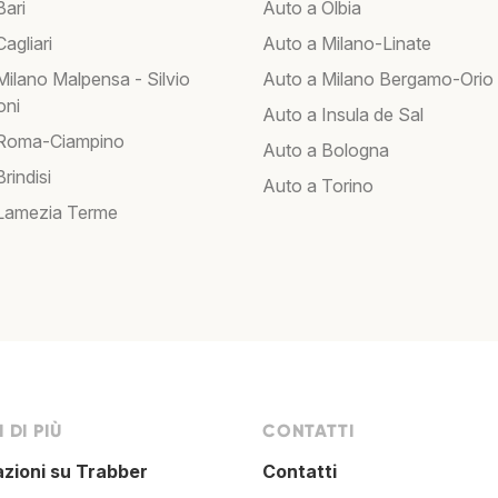
Bari
Auto a Olbia
agliari
Auto a Milano-Linate
Milano Malpensa - Silvio
Auto a Milano Bergamo-Orio 
oni
Auto a Insula de Sal
 Roma-Ciampino
Auto a Bologna
rindisi
Auto a Torino
Lamezia Terme
 DI PIÙ
CONTATTI
azioni su Trabber
Contatti