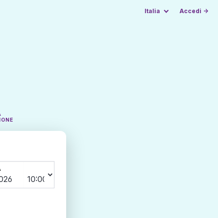
Italia
Accedi →
A
IONE
A