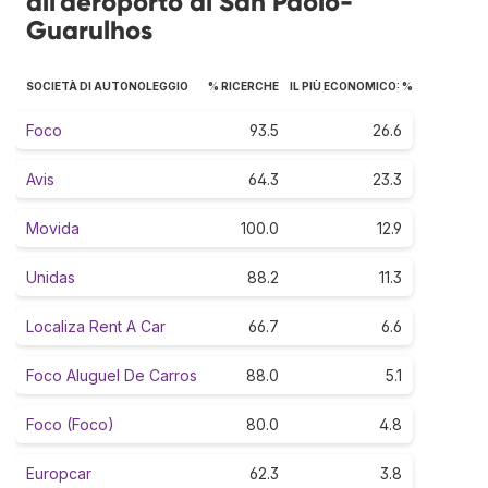
all'aeroporto di San Paolo-
Guarulhos
SOCIETÀ DI AUTONOLEGGIO
% RICERCHE
IL PIÙ ECONOMICO: %
Foco
93.5
26.6
Avis
64.3
23.3
Movida
100.0
12.9
Unidas
88.2
11.3
Localiza Rent A Car
66.7
6.6
Foco Aluguel De Carros
88.0
5.1
Foco (Foco)
80.0
4.8
Europcar
62.3
3.8