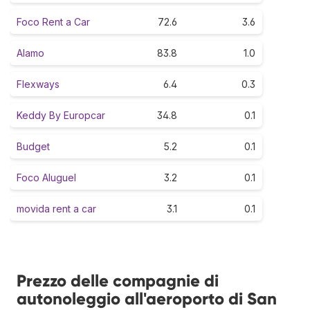
Foco Rent a Car
72.6
3.6
Alamo
83.8
1.0
Flexways
6.4
0.3
Keddy By Europcar
34.8
0.1
Budget
5.2
0.1
Foco Aluguel
3.2
0.1
movida rent a car
3.1
0.1
Prezzo delle compagnie di
autonoleggio all'aeroporto di San