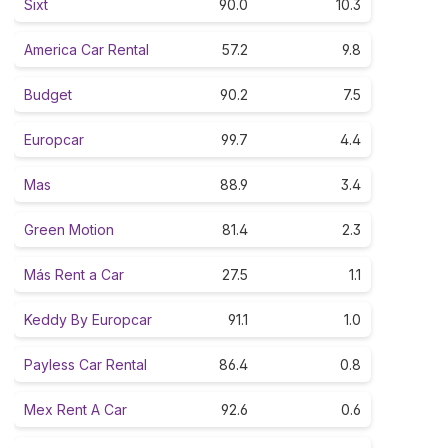
Sixt
90.0
10.3
America Car Rental
57.2
9.8
Budget
90.2
7.5
Europcar
99.7
4.4
Mas
88.9
3.4
Green Motion
81.4
2.3
Más Rent a Car
27.5
1.1
Keddy By Europcar
91.1
1.0
Payless Car Rental
86.4
0.8
Mex Rent A Car
92.6
0.6