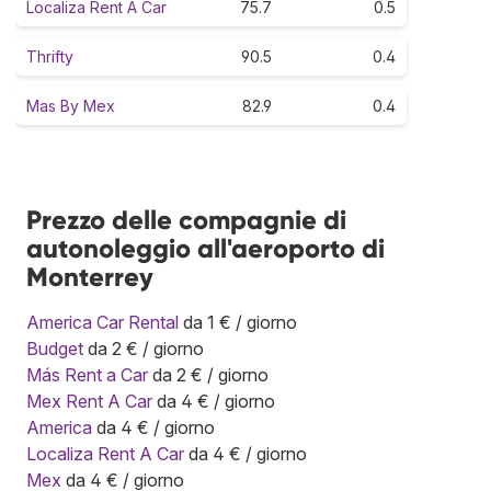
Localiza Rent A Car
75.7
0.5
Thrifty
90.5
0.4
Mas By Mex
82.9
0.4
Prezzo delle compagnie di
autonoleggio all'aeroporto di
Monterrey
America Car Rental
da 1 € / giorno
Budget
da 2 € / giorno
Más Rent a Car
da 2 € / giorno
Mex Rent A Car
da 4 € / giorno
America
da 4 € / giorno
Localiza Rent A Car
da 4 € / giorno
Mex
da 4 € / giorno