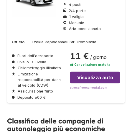
4 posti
2/4 porte
1 valigia
Manuale
Aria condizionata
Ufficio
Ezekia Papaioannou Str Dromolaxia
11 €
●
Fuori dall'aeroporto
/ giorno
●
Livello → Livello
Cancellazione gratuita
★
Chilometraggio illimitato
★
Limitazione
Visualizza auto
responsabilità per danni
al veicolo (CDW)
stressfreecarrental.com
★
Assicurazione furto
●
Deposito 600 €
Classifica delle compagnie di
autonoleggio più economiche