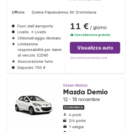
Ufficio
Ezekia Papaioannou Str Dromolaxia
11 €
●
Fuori dall'aeroporto
/ giorno
●
Livello → Livello
Cancellazione gratuita
★
Chilometraggio illimitato
★
Limitazione
Visualizza auto
responsabilità per danni
al veicolo (CDW)
stressfreecarrental.com
★
Assicurazione furto
●
Deposito 700 €
Green Motion
Mazda Demio
12 - 18 novembre
ECONOMICA
4 posti
2/4 porte
1 valigia