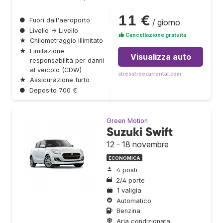
11 €
●
Fuori dall'aeroporto
/ giorno
●
Livello → Livello
Cancellazione gratuita
★
Chilometraggio illimitato
★
Limitazione
Visualizza auto
responsabilità per danni
al veicolo (CDW)
stressfreecarrental.com
★
Assicurazione furto
●
Deposito 700 €
Green Motion
Suzuki Swift
12 - 18 novembre
ECONOMICA
4 posti
2/4 porte
1 valigia
Automatico
Benzina
Aria condizionata