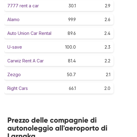
7777 rent a car
30.1
2.9
Alamo
99.9
2.6
Auto Union Car Rental
89.6
2.4
U-save
100.0
2.3
Carwiz Rent A Car
81.4
2.2
Zezgo
50.7
2.1
Right Cars
66.1
2.0
Prezzo delle compagnie di
autonoleggio all'aeroporto di
Larnaka