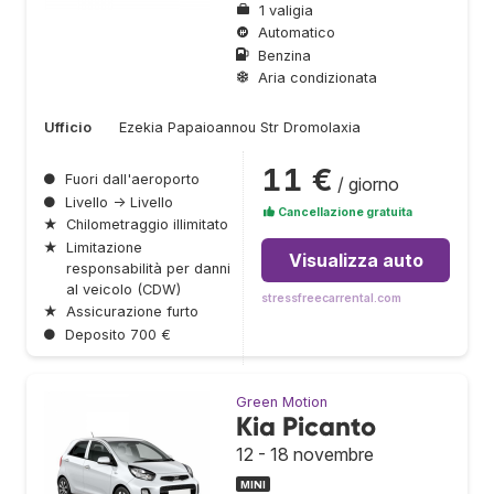
1 valigia
Automatico
Benzina
Aria condizionata
Ufficio
Ezekia Papaioannou Str Dromolaxia
11 €
●
Fuori dall'aeroporto
/ giorno
●
Livello → Livello
Cancellazione gratuita
★
Chilometraggio illimitato
★
Limitazione
Visualizza auto
responsabilità per danni
al veicolo (CDW)
stressfreecarrental.com
★
Assicurazione furto
●
Deposito 700 €
Green Motion
Kia Picanto
12 - 18 novembre
MINI