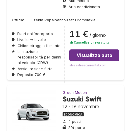
Automatico
Aria condizionata
Ufficio
Ezekia Papaioannou Str Dromolaxia
11 €
●
Fuori dall'aeroporto
/ giorno
●
Livello → Livello
Cancellazione gratuita
★
Chilometraggio illimitato
★
Limitazione
Visualizza auto
responsabilità per danni
al veicolo (CDW)
stressfreecarrental.com
★
Assicurazione furto
●
Deposito 700 €
Green Motion
Suzuki Swift
12 - 18 novembre
ECONOMICA
4 posti
2/4 porte