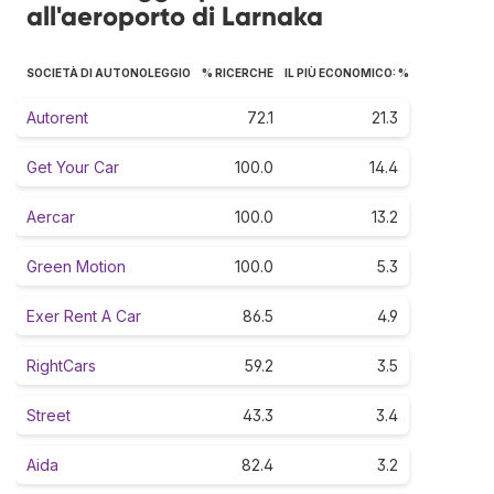
all'aeroporto di Larnaka
SOCIETÀ DI AUTONOLEGGIO
% RICERCHE
IL PIÙ ECONOMICO: %
Autorent
72.1
21.3
Get Your Car
100.0
14.4
Aercar
100.0
13.2
Green Motion
100.0
5.3
Exer Rent A Car
86.5
4.9
RightCars
59.2
3.5
Street
43.3
3.4
Aida
82.4
3.2