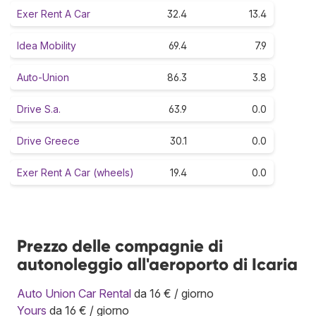
Exer Rent A Car
32.4
13.4
Idea Mobility
69.4
7.9
Auto-Union
86.3
3.8
Drive S.a.
63.9
0.0
Drive Greece
30.1
0.0
Exer Rent A Car (wheels)
19.4
0.0
Prezzo delle compagnie di
autonoleggio all'aeroporto di Icaria
Auto Union Car Rental
da 16 € / giorno
Yours
da 16 € / giorno