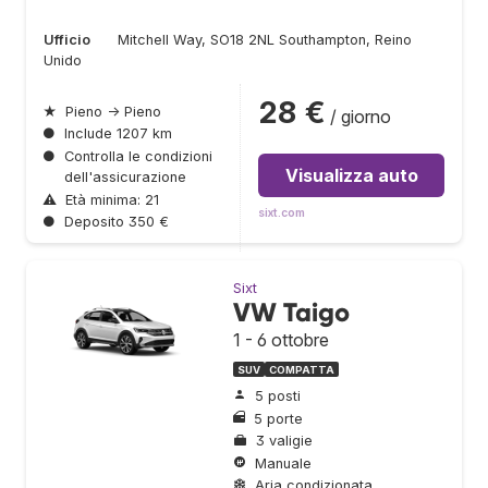
Ufficio
Mitchell Way, SO18 2NL Southampton, Reino
Unido
28 €
★
Pieno → Pieno
/ giorno
●
Include 1207 km
●
Controlla le condizioni
Visualizza auto
dell'assicurazione
⚠
Età minima: 21
sixt.com
●
Deposito 350 €
Sixt
VW Taigo
1 - 6 ottobre
SUV
COMPATTA
5 posti
5 porte
3 valigie
Manuale
Aria condizionata