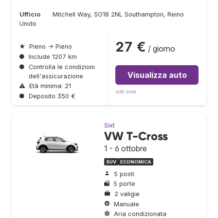
Ufficio
Mitchell Way, SO18 2NL Southampton, Reino
Unido
27 €
★
Pieno → Pieno
/ giorno
●
Include 1207 km
●
Controlla le condizioni
Visualizza auto
dell'assicurazione
⚠
Età minima: 21
sixt.com
●
Deposito 350 €
Sixt
VW T-Cross
1 - 6 ottobre
SUV
ECONOMICA
5 posti
5 porte
2 valigie
Manuale
Aria condizionata