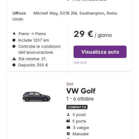
Ufficio
Mitchell Way, SO18 2NL Southampton, Reino
Unido
29 €
★
Pieno → Pieno
/ giorno
●
Include 1207 km
●
Controlla le condizioni
Visualizza auto
dell'assicurazione
⚠
Età minima: 21
sixt.com
●
Deposito 350 €
Sixt
VW Golf
1 - 6 ottobre
COMPATTA
5 posti
5 porte
3 valigie
Manuale