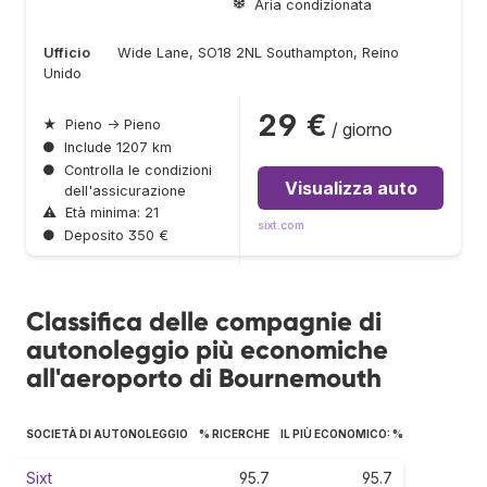
Aria condizionata
Ufficio
Wide Lane, SO18 2NL Southampton, Reino
Unido
29 €
★
Pieno → Pieno
/ giorno
●
Include 1207 km
●
Controlla le condizioni
Visualizza auto
dell'assicurazione
⚠
Età minima: 21
sixt.com
●
Deposito 350 €
Classifica delle compagnie di
autonoleggio più economiche
all'aeroporto di Bournemouth
SOCIETÀ DI AUTONOLEGGIO
% RICERCHE
IL PIÙ ECONOMICO: %
Sixt
95.7
95.7