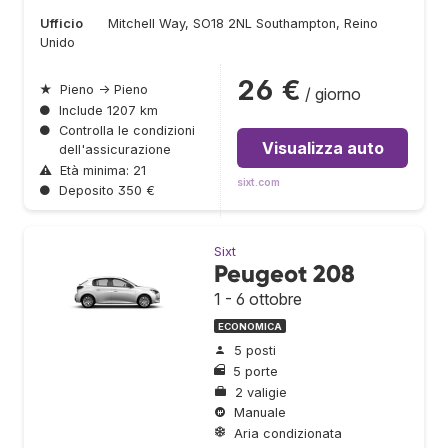
Ufficio
Mitchell Way, SO18 2NL Southampton, Reino
Unido
26 €
★
Pieno → Pieno
/ giorno
●
Include 1207 km
●
Controlla le condizioni
Visualizza auto
dell'assicurazione
⚠
Età minima: 21
sixt.com
●
Deposito 350 €
Sixt
Peugeot 208
1 - 6 ottobre
ECONOMICA
5 posti
5 porte
2 valigie
Manuale
Aria condizionata