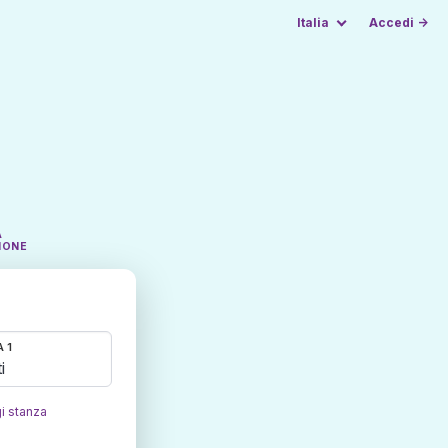
Italia
Accedi →
A
IONE
 1
i
i stanza