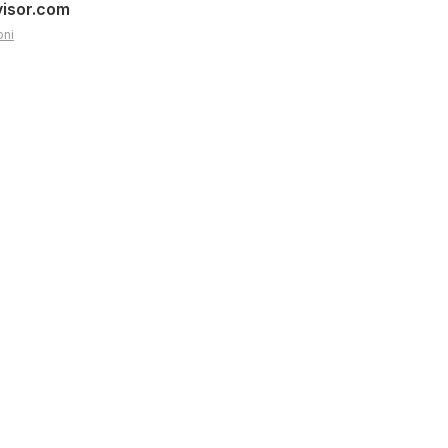
visor.com
oni