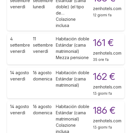
settembre
settembre
Estándar (cama
venerdì
lunedì
doble) (el tipo
zenhotels.com
de…
12 giorni fa
Colazione
inclusa
4
11
Habitación doble
161 €
settembre
settembre
Estándar (cama
venerdì
venerdì
matrimonial)
zenhotels.com
Mezza pensione
35 ore fa
14 agosto
16 agosto
Habitación doble
162 €
venerdì
domenica
Estándar (cama
matrimonial)
zenhotels.com
13 giorni fa
14 agosto
16 agosto
Habitación doble
186 €
venerdì
domenica
Estándar (cama
matrimonial)
zenhotels.com
Colazione
13 giorni fa
inclusa