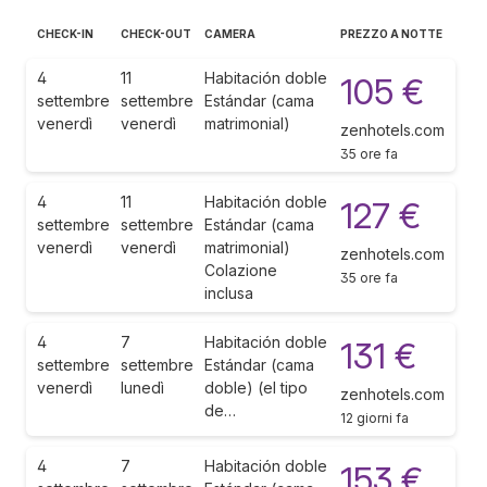
CHECK-IN
CHECK-OUT
CAMERA
PREZZO A NOTTE
4
11
Habitación doble
105 €
settembre
settembre
Estándar (cama
venerdì
venerdì
matrimonial)
zenhotels.com
35 ore fa
4
11
Habitación doble
127 €
settembre
settembre
Estándar (cama
venerdì
venerdì
matrimonial)
zenhotels.com
Colazione
35 ore fa
inclusa
4
7
Habitación doble
131 €
settembre
settembre
Estándar (cama
venerdì
lunedì
doble) (el tipo
zenhotels.com
de…
12 giorni fa
4
7
Habitación doble
153 €