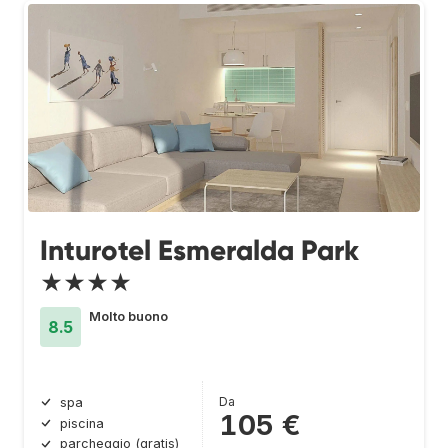
Inturotel Esmeralda Park
★★★★
Molto buono
8.5
Da
spa
105 €
piscina
parcheggio (gratis)