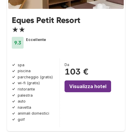
Eques Petit Resort
★★
Eccellente
9.3
Da
spa
103 €
piscina
parcheggio (gratis)
wi-fi (gratis)
Visualizza hotel
ristorante
palestra
auto
navetta
animali domestici
golf