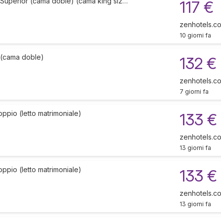
 Superior (cama doble) (cama king siz…
117 €
zenhotels.c
10 giorni fa
 (cama doble)
132 €
zenhotels.c
7 giorni fa
ppio (letto matrimoniale)
133 €
zenhotels.c
13 giorni fa
ppio (letto matrimoniale)
133 €
zenhotels.c
13 giorni fa