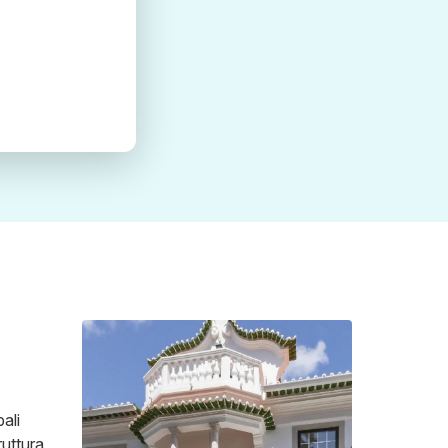
pali
ruttura