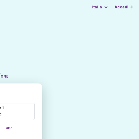
Italia
Accedi →
A
IONE
 1
i
i stanza