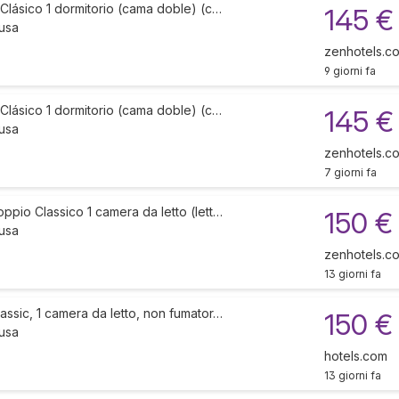
Clásico 1 dormitorio (cama doble) (c…
145 €
lusa
zenhotels.c
9 giorni fa
Clásico 1 dormitorio (cama doble) (c…
145 €
lusa
zenhotels.c
7 giorni fa
pio Classico 1 camera da letto (lett…
150 €
lusa
zenhotels.c
13 giorni fa
ssic, 1 camera da letto, non fumator…
150 €
lusa
hotels.com
13 giorni fa