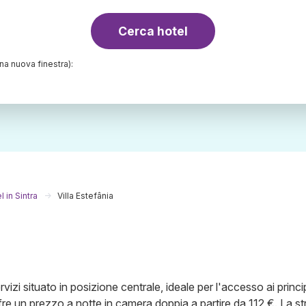
Cerca hotel
una nuova finestra):
l in Sintra
Villa Estefânia
rvizi situato in posizione centrale, ideale per l'accesso ai princi
Offre un prezzo a notte in camera doppia a partire da 112 €. La st