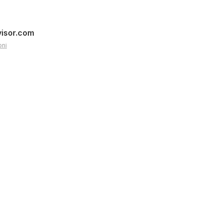
visor.com
oni