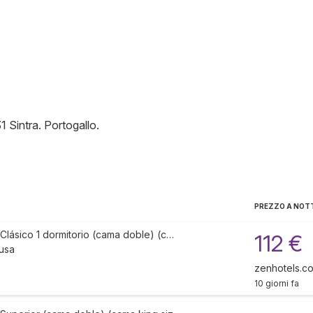
31
Sintra
.
Portogallo
.
PREZZO A NOT
Clásico 1 dormitorio (cama doble) (c…
112 €
lusa
zenhotels.c
10 giorni fa