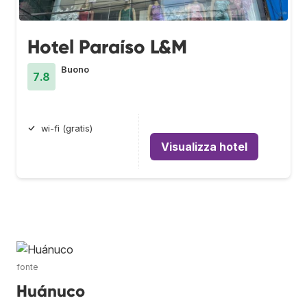
Hotel Paraíso L&M
Buono
7.8
wi-fi (gratis)
Visualizza hotel
fonte
Huánuco