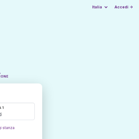
Italia
Accedi →
A
IONE
 1
i
i stanza