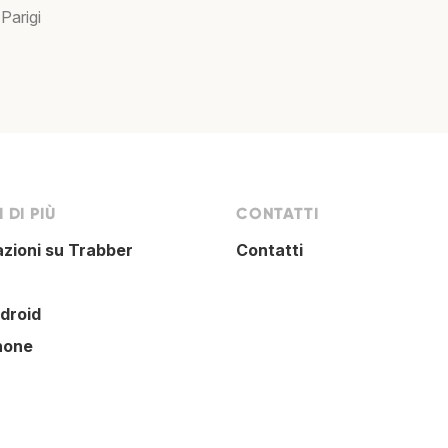
 Parigi
 DI PIÙ
CONTATTI
azioni su Trabber
Contatti
droid
hone