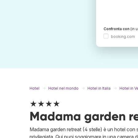
Confronta con
(in 
booking.com
Hotel
Hotel nel mondo
Hotel in Italia
Hotel in V
★★★★
Madama garden re
Madama garden retreat (4 stelle) è un hotel con st
privilegiata. Qui puoi soggiornare in una camera d