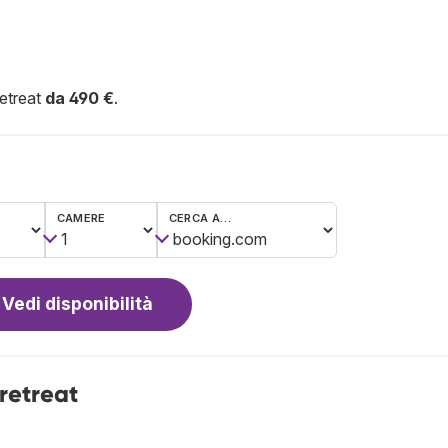
etreat
da 490 €
.
CAMERE
CERCA A…
Vedi disponibilità
retreat