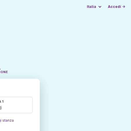
Italia
Accedi →
A
IONE
 1
i
i stanza