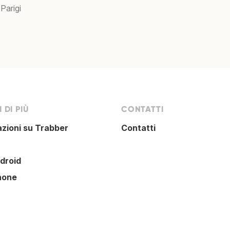
 Parigi
 DI PIÙ
CONTATTI
azioni su Trabber
Contatti
droid
hone