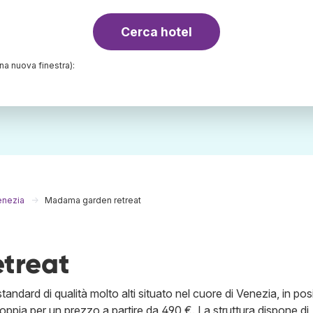
Cerca hotel
una nuova finestra):
enezia
Madama garden retreat
treat
andard di qualità molto alti situato nel cuore di Venezia, in po
oppia per un prezzo a partire da 490 €. La struttura dispone di