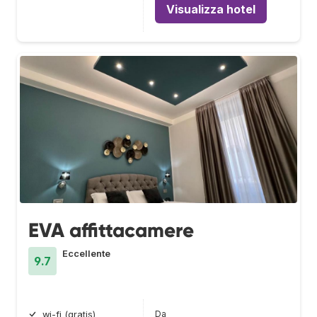
Visualizza hotel
EVA affittacamere
Eccellente
9.7
Da
wi-fi (gratis)