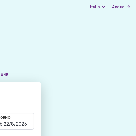
Italia
Accedi →
A
IONE
TORNO