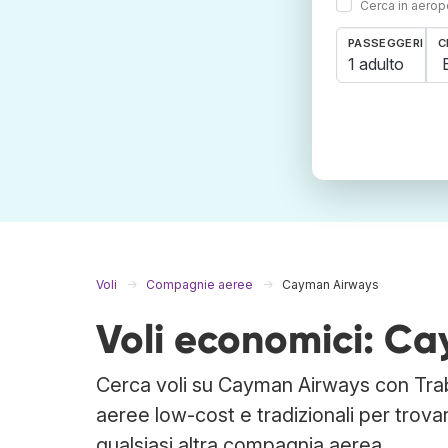
Cerca in aeropo
PASSEGGERI
C
1 adulto
Voli
Compagnie aeree
Cayman Airways
Voli economici: C
Cerca voli su Cayman Airways con Trab
aeree low-cost e tradizionali per trov
qualsiasi altra compagnia aerea.