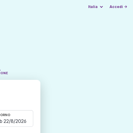
Italia
Accedi →
A
IONE
TORNO