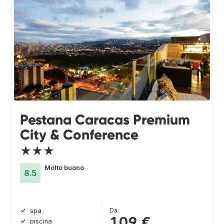
Pestana Caracas Premium
City & Conference
★★★
Molto buono
8.5
Da
spa
109 €
piscina