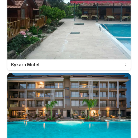
Bykara Motel
→