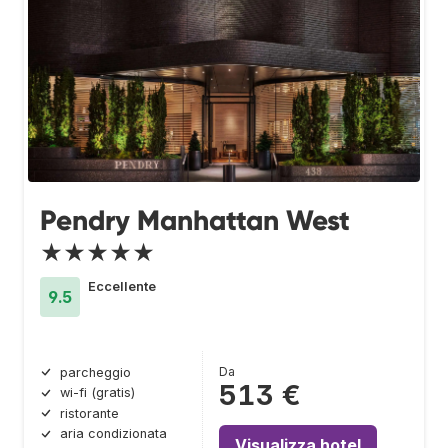
Pendry Manhattan West
★★★★★
Eccellente
9.5
Da
parcheggio
513 €
wi-fi (gratis)
ristorante
aria condizionata
Visualizza hotel