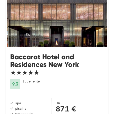
Baccarat Hotel and
Residences New York
★★★★★
Eccellente
9.3
Da
spa
871 €
piscina
parcheggio