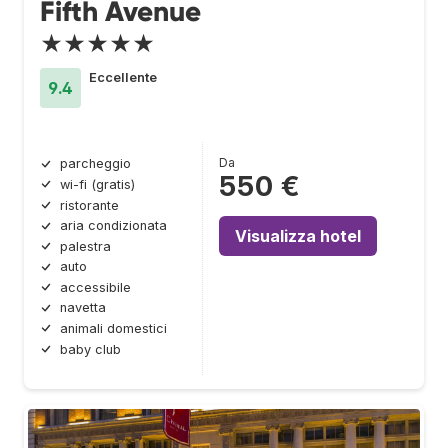
Fifth Avenue
★★★★★
Eccellente
9.4
Da
parcheggio
550 €
wi-fi (gratis)
ristorante
aria condizionata
Visualizza hotel
palestra
auto
accessibile
navetta
animali domestici
baby club