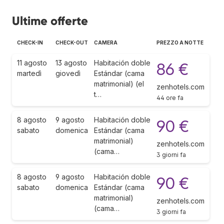
Ultime offerte
CHECK-IN
CHECK-OUT
CAMERA
PREZZO A NOTTE
11 agosto
13 agosto
Habitación doble
86 €
martedì
giovedì
Estándar (cama
matrimonial) (el
zenhotels.com
t…
44 ore fa
8 agosto
9 agosto
Habitación doble
90 €
sabato
domenica
Estándar (cama
matrimonial)
zenhotels.com
(cama…
3 giorni fa
8 agosto
9 agosto
Habitación doble
90 €
sabato
domenica
Estándar (cama
matrimonial)
zenhotels.com
(cama…
3 giorni fa