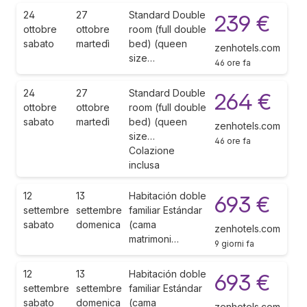
24
27
Standard Double
239 €
ottobre
ottobre
room (full double
sabato
martedì
bed) (queen
zenhotels.com
size…
46 ore fa
24
27
Standard Double
264 €
ottobre
ottobre
room (full double
sabato
martedì
bed) (queen
zenhotels.com
size…
46 ore fa
Colazione
inclusa
12
13
Habitación doble
693 €
settembre
settembre
familiar Estándar
sabato
domenica
(cama
zenhotels.com
matrimoni…
9 giorni fa
12
13
Habitación doble
693 €
settembre
settembre
familiar Estándar
sabato
domenica
(cama
zenhotels.com