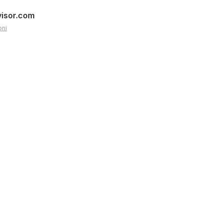
visor.com
oni