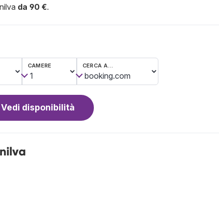
nilva
da 90 €
.
CAMERE
CERCA A…
Vedi disponibilità
nilva