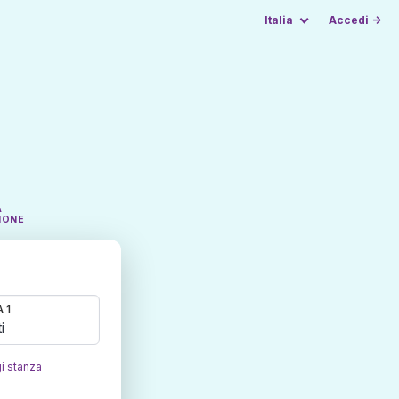
Italia
Accedi →
A
IONE
 1
i
i stanza