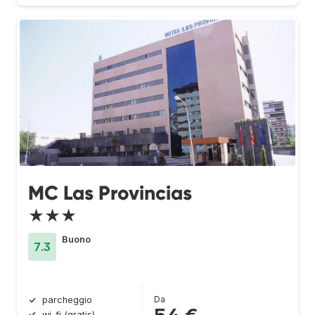
MC Las Provincias
★★★
Buono
7.3
Da
parcheggio
wi-fi (gratis)