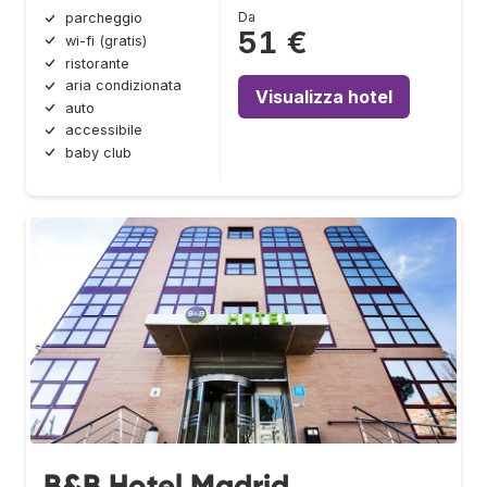
Da
parcheggio
51 €
wi-fi (gratis)
ristorante
aria condizionata
Visualizza hotel
auto
accessibile
baby club
B&B Hotel Madrid