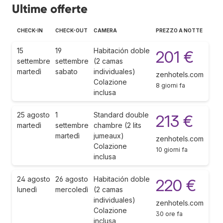
Ultime offerte
CHECK-IN
CHECK-OUT
CAMERA
PREZZO A NOTTE
15
19
Habitación doble
201 €
settembre
settembre
(2 camas
martedì
sabato
individuales)
zenhotels.com
Colazione
8 giorni fa
inclusa
25 agosto
1
Standard double
213 €
martedì
settembre
chambre (2 lits
martedì
jumeaux)
zenhotels.com
Colazione
10 giorni fa
inclusa
24 agosto
26 agosto
Habitación doble
220 €
lunedì
mercoledì
(2 camas
individuales)
zenhotels.com
Colazione
30 ore fa
inclusa