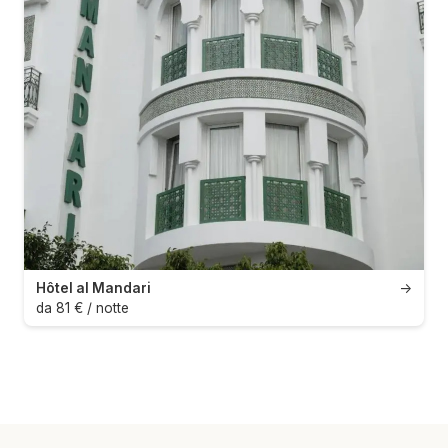
Hôtel al Mandari
→
da 81 € / notte