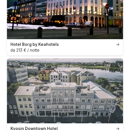
Hotel Borg by Keahotels
→
da 213 € / notte
Kvosin Downtown Hotel
→