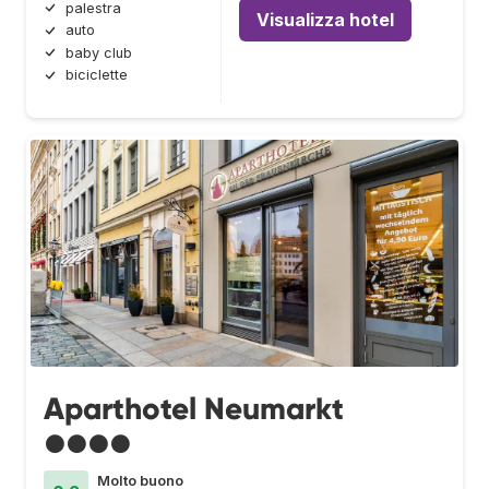
palestra
Visualizza hotel
auto
baby club
biciclette
Aparthotel Neumarkt
●●●●
Molto buono