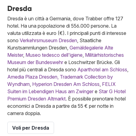
Dresda
Dresda è un città a Germania, dove Trabber offre 127
hotel. Ha una popolazione di 556.000 persone. La
valuta utilizzata è euro (€). I principali punti di interesse
sono
Verkehrsmuseum Dresden
, Staatliche
Kunstsammlungen Dresden,
Gemäldegalerie Alte
Meister
,
Museo tedesco dell'igiene
,
Militärhistorisches
Museum der Bundeswehr
e Loschwitzer Brücke. Gli
hotel più centrali a Dresda sono
Aparthotel am Schloss
,
Amedia Plaza Dresden, Trademark Collection by
Wyndham
,
Hyperion Dresden Am Schloss
,
FELIX
Suiten im Lebendigen Haus am Zwinger
e
Star G Hotel
Premium Dresden Altmarkt
. È possibile prenotare hotel
economici a Dresda a partire da 55 € per notte in
camera doppia.
Voli per Dresda