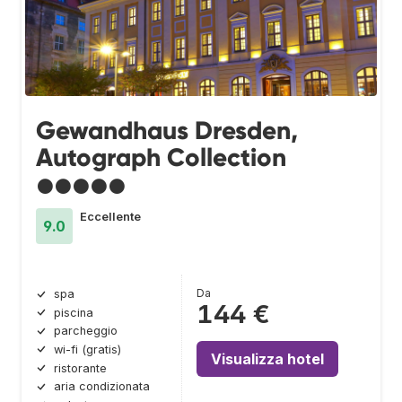
Gewandhaus Dresden,
Autograph Collection
●●●●●
Eccellente
9.0
Da
spa
144 €
piscina
parcheggio
wi-fi (gratis)
Visualizza hotel
ristorante
aria condizionata