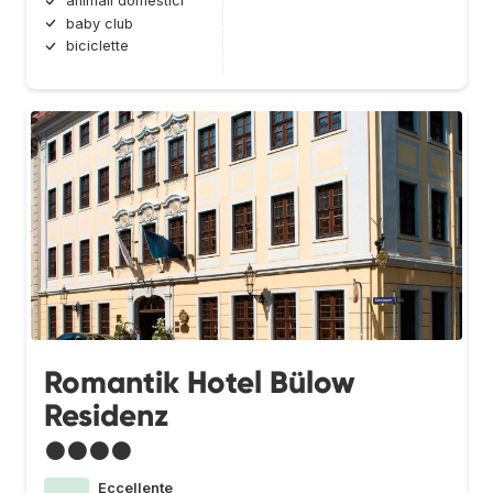
animali domestici
baby club
biciclette
Romantik Hotel Bülow
Residenz
●●●●
Eccellente