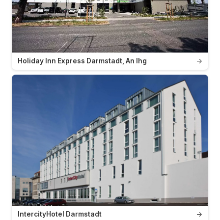
Holiday Inn Express Darmstadt, An Ihg
→
IntercityHotel Darmstadt
→