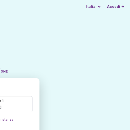
Italia
Accedi →
A
IONE
 1
i
i stanza