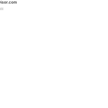
visor.com
oni