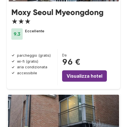
Moxy Seoul Myeongdong
★★★
Eccellente
9.3
Da
parcheggio (gratis)
96 €
wi-fi (gratis)
aria condizionata
accessibile
Visualizza hotel