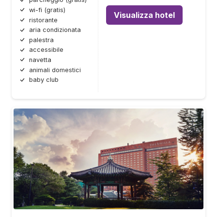
wi-fi (gratis)
Visualizza hotel
ristorante
aria condizionata
palestra
accessibile
navetta
animali domestici
baby club