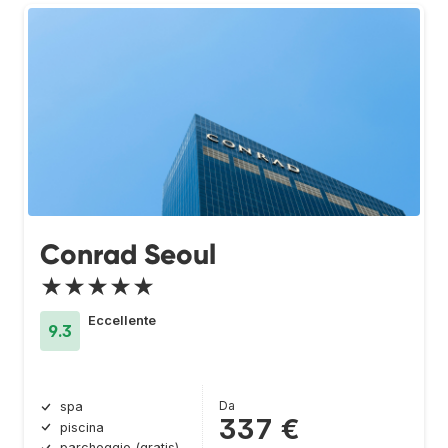
Conrad Seoul
★★★★★
Eccellente
9.3
Da
spa
337 €
piscina
parcheggio (gratis)