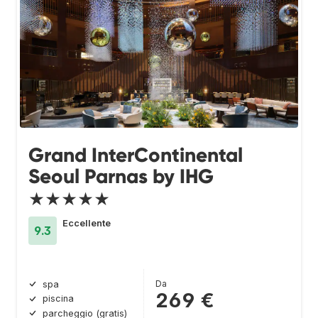
Grand InterContinental
Seoul Parnas by IHG
★★★★★
Eccellente
9.3
Da
spa
269 €
piscina
parcheggio (gratis)