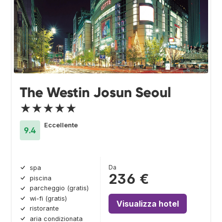
The Westin Josun Seoul
★★★★★
Eccellente
9.4
Da
spa
236 €
piscina
parcheggio (gratis)
wi-fi (gratis)
Visualizza hotel
ristorante
aria condizionata