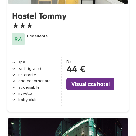
Hostel Tommy
★★★
Eccellente
9.4
Da
spa
44 €
wi-fi (gratis)
ristorante
aria condizionata
Visualizza hotel
accessibile
navetta
baby club