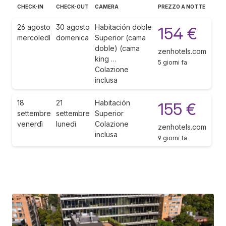
CHECK-IN
CHECK-OUT
CAMERA
PREZZO A NOTTE
26 agosto
30 agosto
Habitación doble
154 €
mercoledì
domenica
Superior (cama
doble) (cama
zenhotels.com
king …
5 giorni fa
Colazione
inclusa
18
21
Habitación
155 €
settembre
settembre
Superior
venerdì
lunedì
Colazione
zenhotels.com
inclusa
9 giorni fa