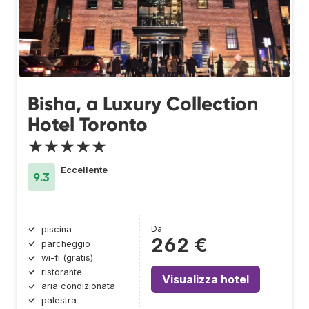
Bisha, a Luxury Collection
Hotel Toronto
★★★★★
Eccellente
9.3
Da
piscina
262 €
parcheggio
wi-fi (gratis)
ristorante
Visualizza hotel
aria condizionata
palestra