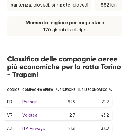
partenza
: giovedì,
si ripete
: giovedì
882 km
Momento migliore per acquistare
170 giorni di anticipo
Classifica delle compagnie aeree
più economiche per la rotta Torino
- Trapani
CODICE
COMPAGNIA AEREA
% RICERCHE
IL PIÙ ECONOMICO: %
FR
Ryanair
89.9
71.2
V7
Volotea
2.7
43.2
AZ
ITA Airways
21.6
34.9