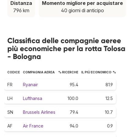
Distanza
Momento migliore per acquistare
796 km
40 giorni di anticipo
Classifica delle compagnie aeree
più economiche per la rotta Tolosa
- Bologna
CODICE
COMPAGNIA AEREA
% RICERCHE
IL PIÙ ECONOMICO: %
FR
Ryanair
95.4
81.9
LH
Lufthansa
100.0
12.5
SN
Brussels Airlines
79.4
10.7
AF
Air France
94.0
0.9