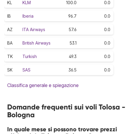
KL
KLM
100.0
0.0
IB
Iberia
96.7
0.0
AZ
ITA Airways
57.6
0.0
BA
British Airways
53.1
0.0
TK
Turkish
49.3
0.0
SK
SAS
36.5
0.0
Classifica generale e spiegazione
Domande frequenti sui voli Tolosa -
Bologna
In quale mese si possono trovare prezzi