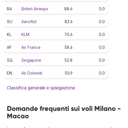
BA
British Airways
88.6
0.0
SU
Aeroflot
83.6
0.0
KL
KLM
70.6
0.0
AF
Air France
58.6
0.0
SQ
Singapore
52.8
0.0
EN
Air Dolomiti
50.9
0.0
Classifica generale e spiegazione
Domande frequenti sui voli Milano -
Macao