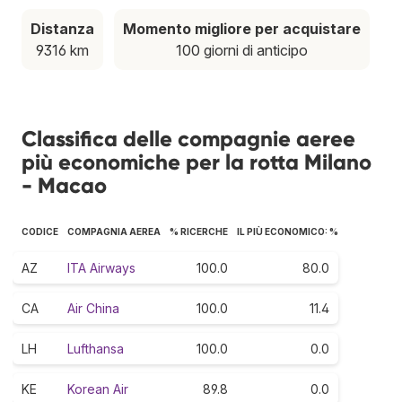
Distanza
Momento migliore per acquistare
9316 km
100 giorni di anticipo
Classifica delle compagnie aeree
più economiche per la rotta Milano
- Macao
CODICE
COMPAGNIA AEREA
% RICERCHE
IL PIÙ ECONOMICO: %
AZ
ITA Airways
100.0
80.0
CA
Air China
100.0
11.4
LH
Lufthansa
100.0
0.0
KE
Korean Air
89.8
0.0