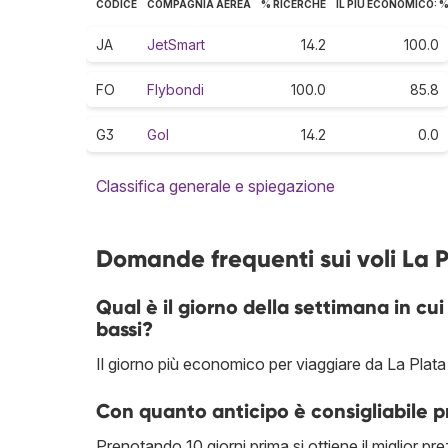
CODICE
COMPAGNIA AEREA
% RICERCHE
IL PIÙ ECONOMICO: 
JA
JetSmart
14.2
100.0
FO
Flybondi
100.0
85.8
G3
Gol
14.2
0.0
Classifica generale e spiegazione
Domande frequenti sui voli La P
Qual è il giorno della settimana in cui 
bassi?
Il giorno più economico per viaggiare da La Plata 
Con quanto anticipo è consigliabile p
Prenotando 10 giorni prima si ottiene il miglior pr