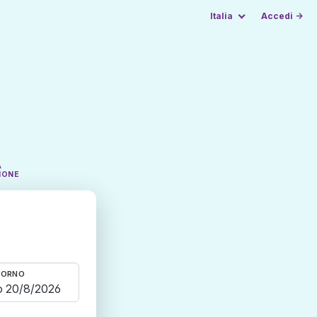
Italia
Accedi →
A
IONE
TORNO