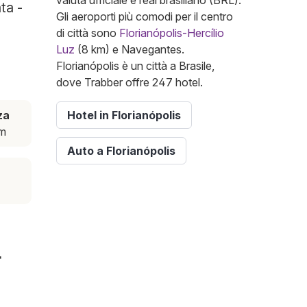
valuta ufficiale è real brasiliano (BRL).
ta -
Gli aeroporti più comodi per il centro
di città sono
Florianópolis-Hercílio
Luz
(8 km) e Navegantes.
Florianópolis è un città a Brasile,
dove Trabber offre 247 hotel.
za
Hotel in Florianópolis
km
Auto a Florianópolis
-