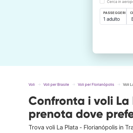
Cerca in aeropo
PASSEGGERI
C
1 adulto
Voli
Voli per Brasile
Voli per Florianópolis
Voli L
Confronta i voli La
prenota dove prefe
Trova voli La Plata - Florianópolis in T