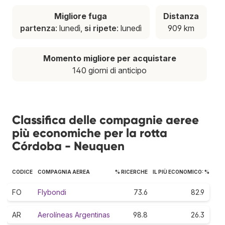
Migliore fuga
Distanza
partenza
: lunedì,
si ripete
: lunedì
909 km
Momento migliore per acquistare
140 giorni di anticipo
Classifica delle compagnie aeree
più economiche per la rotta
Córdoba - Neuquen
CODICE
COMPAGNIA AEREA
% RICERCHE
IL PIÙ ECONOMICO: %
FO
Flybondi
73.6
82.9
AR
Aerolíneas Argentinas
98.8
26.3