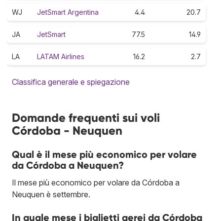
WJ
JetSmart Argentina
4.4
20.7
JA
JetSmart
77.5
14.9
LA
LATAM Airlines
16.2
2.7
Classifica generale e spiegazione
Domande frequenti sui voli
Córdoba - Neuquen
Qual è il mese più economico per volare
da Córdoba a Neuquen?
Il mese più economico per volare da Córdoba a
Neuquen è settembre.
In quale mese i biglietti aerei da Córdoba